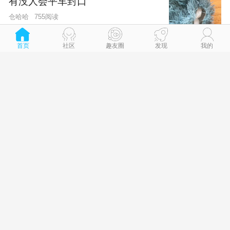
有没人会平车封口
仓哈哈
755阅读
首页
社区
趣友圈
发现
我的
人民广场健身房人民广场附近，急需开一家可以
单车的健身房
雨天、
651阅读
昨天 16:20
98后，感觉到我们这一辈应该以后都没有什么亲
戚可以走了
8-6
俊秀和花卷
2227阅读
无糖可乐城区卖多少一瓶？