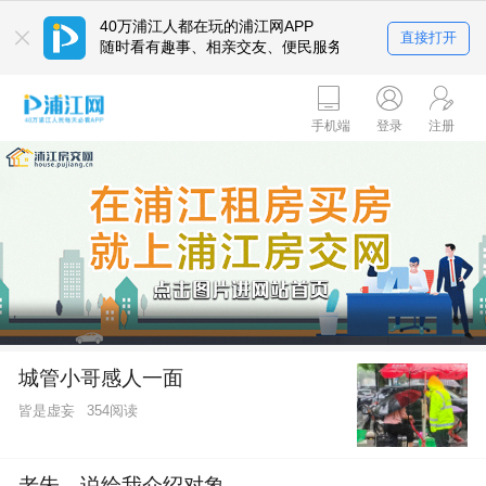
40万浦江人都在玩的浦江网APP
直接打开
随时看有趣事、相亲交友、便民服务平台
手机端
登录
注册
城管小哥感人一面
皆是虚妄
354阅读
老朱，说给我介绍对象