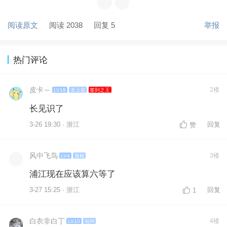
阅读原文
阅读 2038
回复 5
举报
热门评论
皮卡～
2楼
LV18
太上皇
签到之王
长见识了
3-26 19:30 · 浙江
回复
赞
风中飞鸟
3楼
LV4
巡检
浦江现在应该算六等了
3-27 15:25 · 浙江
回复
1
白衣非白丁
4楼
LV10
知州