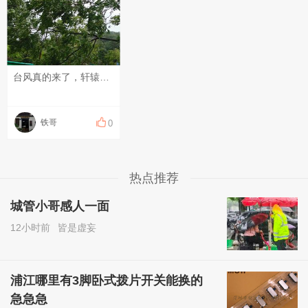
台风真的来了，轩辕宫附近公路上一棵大树吹断了，大家注意安全，慢慢开还是可以过。
铁哥
0
热点推荐
城管小哥感人一面
12小时前
皆是虚妄
浦江哪里有3脚卧式拨片开关能换的
急急急