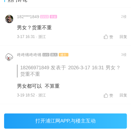
182****1849
2楼
LV13
贵嫔
男女？货重不重
3-17 16:31 · 浙江
回复
赞
咚咚锵咚咚锵
3楼
LV2
路人
楼主
18266971849 发表于 2026-3-17 16:31 男女？
货重不重
男女都可以 不算重
3-19 18:52 · 浙江
回复
赞
打开
浦江网APP
,与楼主互动