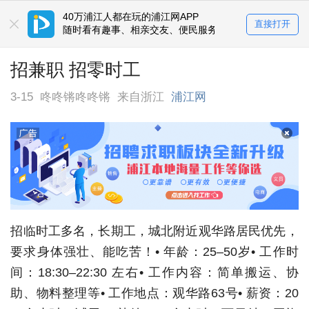
40万浦江人都在玩的浦江网APP
直接打开
随时看有趣事、相亲交友、便民服务平台
招兼职 招零时工
3-15
咚咚锵咚咚锵
来自浙江
浦江网
招临时工多名，长期工，城北附近观华路居民优先，
要求身体强壮、能吃苦！• 年龄：25–50岁• 工作时
间：18:30–22:30 左右• 工作内容：简单搬运、协
助、物料整理等• 工作地点：观华路63号• 薪资：20