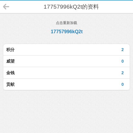
17757996kQ2t的资料
点击重新加载
17757996kQ2t
积分
2
威望
0
金钱
2
贡献
0